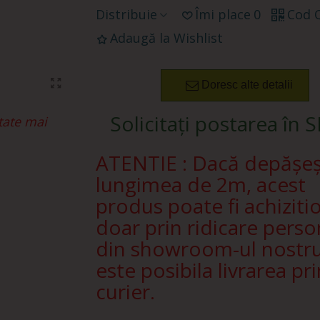
Distribuie
Îmi place
0
Cod 
Adaugă la Wishlist
Doresc alte detalii
Solicitați postarea în 
tate mai
ATENTIE : Dacă depășe
lungimea de 2m, acest
produs poate fi achiziti
doar prin ridicare perso
din showroom-ul nostr
este posibila livrarea pri
curier.