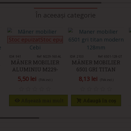
În aceeași categorie
Stoc epuizatStoc epuizat
Stoc epuizat
ID#: 941
Îmi place
Ref: M229-160-AL
ID#: 2103
Îmi place
Ref: 6501-128-GT
MÂNER MOBILIER
MÂNER MOBILIER
L
ALUMINIU M229-
6501 GRI TITAN
160-AL
MODERN 128MM
5,50 lei
8,13 lei
(TVA incl.)
(TVA incl.)
Afișează mai mult
Adaugă în coș