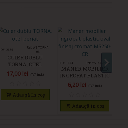
Îmi place
Ref: WZ-TORNA-
ID#: 2685
06
CUIER DUBLU
TORNA, OȚEL
ID#: 1144
Îmi place
Ref: M5144-06-CR
ID#: 1
MÂNER MOBILIER
MÂ
PERIAT
17,00 lei
ÎNGROPAT PLASTIC
ÎN
(TVA incl.)
OVAL M5144-06-CR
PĂ
6,20 lei
(TVA incl.)
Adaugă în coș
Adaugă în coș