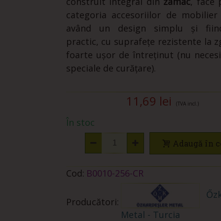
construit integral din
zamac
, face 
categoria accesoriilor de mobilie
având un design simplu și fiin
practic, cu suprafețe rezistente la z
foarte ușor de întreținut (nu necesi
speciale de curățare).
11,69 lei
(TVA incl.)
În stoc
Adaugă în c
Cod:
B0010-256-CR
Őzk
Producători:
Metal - Turcia