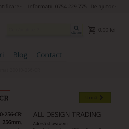
tificare
Informații: 0754 229 775
De ajutor
0,00 lei
Căutare
ri
Blog
Contact
omat B0010-256-CR
CR
Urmă.
ALL DESIGN TRADING
-256-CR
:
de 256mm
,
Adresă showroom: