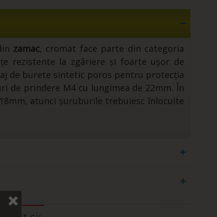
 din
zamac
, cromat face parte din categoria
țe rezistente la zgâriere și foarte ușor de
laj de burete sintetic poros pentru protecția
buri de prindere M4 cu lungimea de 22mm. În
 18mm, atunci șuruburile trebuiesc înlocuite
arat si: