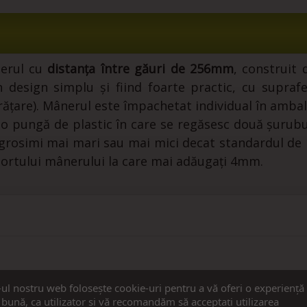
nerul cu
distanța între găuri de 256mm
, construit
design simplu și fiind foarte practic, cu suprafe
curățare). Mânerul este împachetat individual în amba
cu o pungă de plastic în care se regăsesc două șuru
 grosimi mai mari sau mai mici decat standardul de
ortului mânerului la care mai adăugați 4mm.
-ul nostru web folosește cookie-uri pentru a vă oferi o experiență
bună, ca utilizator și vă recomandăm să acceptați utilizarea
i care au cumparat acest produs au mai cump