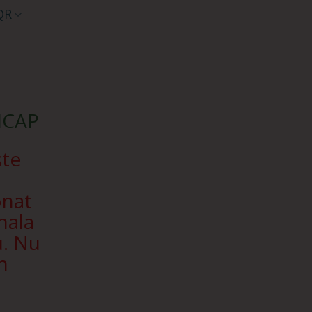
QR
SICAP
ște
onat
nala
u. Nu
n