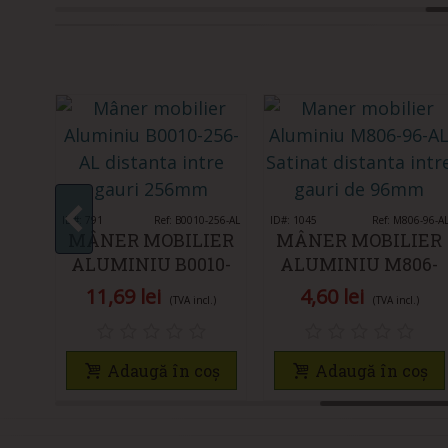
248-CR
ID#: 791
Îmi place
Ref: B0010-256-AL
ID#: 1045
Îmi place
Ref: M806-96-A
IER
MÂNER MOBILIER
MÂNER MOBILIER
TIC
ALUMINIU B0010-
ALUMINIU M806-
-CR
256-AL
96-AL SATINAT
11,69 lei
4,60 lei
)
(TVA incl.)
(TVA incl.)
oș
Adaugă în coș
Adaugă în coș