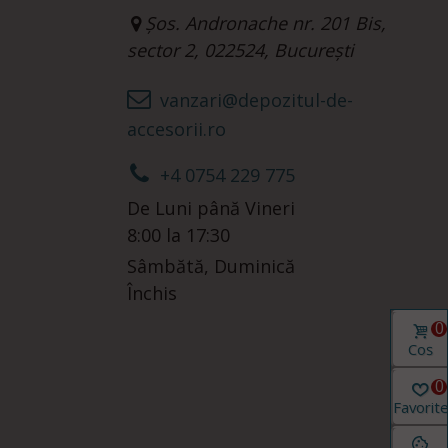
Șos. Andronache nr. 201 Bis,
sector 2, 022524, București
vanzari@depozitul-de-
accesorii.ro
+4 0754 229 775
De Luni până Vineri
8:00 la 17:30
Sâmbătă, Duminică
Închis
0
Coș
0
Favorit