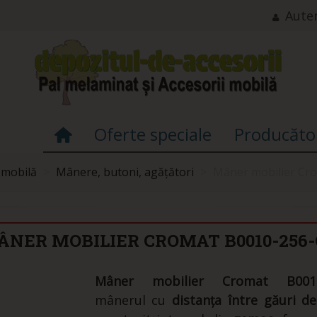
Auten
Oferte speciale
Producăto
 mobilă
>
Mânere, butoni, agățători
>
Mâner mobilier Cr
ÂNER MOBILIER CROMAT B0010-256-
Mâner mobilier Cromat B0010
mânerul cu
distanța între găuri 