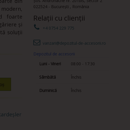
parte din
Șos. Andronache nr. 201bis
,
Sector 2
022524
-
București
,
România
r modern,
d foarte
Relații cu clienții
gâriere și
+4 0754 229 775
tă soluții
vanzari@depozitul-de-accesorii.ro
Depozitul de accesorii
Luni - Vineri
08:00 - 17:30
Sâmbătă
Închis
oș
Duminică
Închis
ardeșler