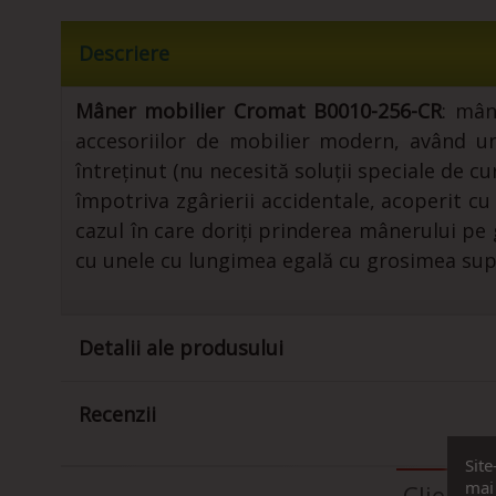
Descriere
Mâner mobilier Cromat B0010-256-CR
: mâ
accesoriilor de mobilier modern, având un 
întreținut (nu necesită soluții speciale de 
împotriva zgârierii accidentale, acoperit 
cazul în care doriți prinderea mânerului pe
cu unele cu lungimea egală cu grosimea sup
Detalii ale produsului
Recenzii
Site
mai 
Clienti