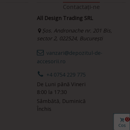
Contactați-ne
All Design Trading SRL
Șos. Andronache nr. 201 Bis,
sector 2, 022524, București
vanzari@depozitul-de-
accesorii.ro
+4 0754 229 775
De Luni până Vineri
8:00 la 17:30
Sâmbătă, Duminică
Închis
0
Coș