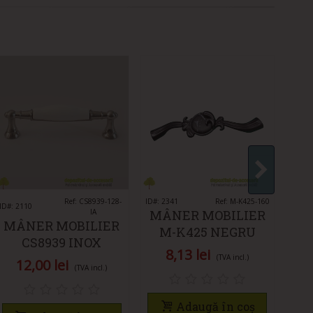
Îmi place
Ref: CS8939-128-
ID#: 2341
Îmi place
Ref: M-K425-160
ID#: 1
ID#: 2110
IA
MÂNER MOBILIER
MÂ
MÂNER MOBILIER
M-K425 NEGRU
A
CS8939 INOX
MODERN 160MM
2
8,13 lei
CLASIC 128MM
(TVA incl.)
12,00 lei
(TVA incl.)
Adaugă în coș