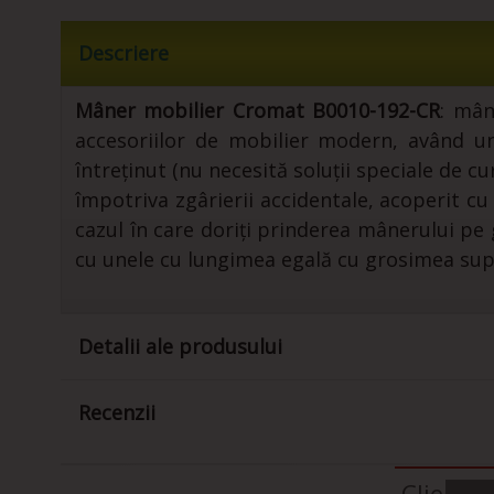
Descriere
Mâner mobilier Cromat B0010-192-CR
: mâ
accesoriilor de mobilier modern, având un 
întreținut (nu necesită soluții speciale de 
împotriva zgârierii accidentale, acoperit 
cazul în care doriți prinderea mânerului pe
cu unele cu lungimea egală cu grosimea sup
Detalii ale produsului
Recenzii
Clienti