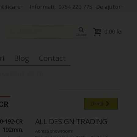
tificare
Informații: 0754 229 775
De ajutor
0,00 lei
Căutare
ri
Blog
Contact
omat B0010-192-CR
CR
Urmă.
ALL DESIGN TRADING
-192-CR
:
de 192mm
,
Adresă showroom: