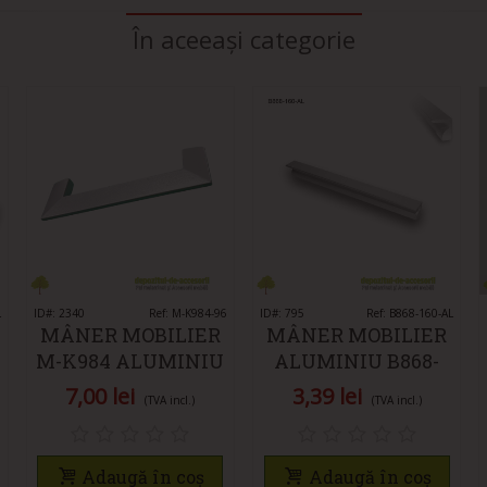
În aceeași categorie
L
ID#: 2340
Îmi place
Ref: M-K984-96
ID#: 795
Îmi place
Ref: B868-160-AL
MÂNER MOBILIER
MÂNER MOBILIER
M-K984 ALUMINIU
ALUMINIU B868-
96MM
160-AL
7,00 lei
3,39 lei
(TVA incl.)
(TVA incl.)
Adaugă în coș
Adaugă în coș