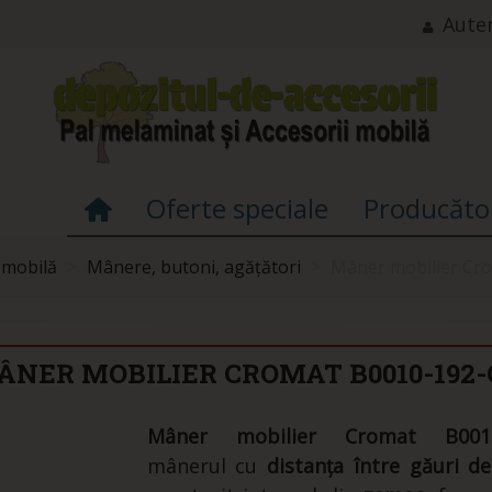
Auten
Oferte speciale
Producăto
 mobilă
>
Mânere, butoni, agățători
>
Mâner mobilier Cr
ÂNER MOBILIER CROMAT B0010-192-
Mâner mobilier Cromat B0010
mânerul cu
distanța între găuri 