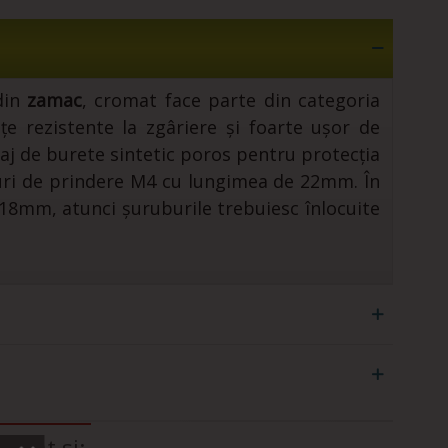
 din
zamac
, cromat face parte din categoria
țe rezistente la zgâriere și foarte ușor de
laj de burete sintetic poros pentru protecția
buri de prindere M4 cu lungimea de 22mm. În
 18mm, atunci șuruburile trebuiesc înlocuite
arat si: