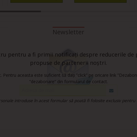
Newsletter
u pentru a fi primii notificați despre reducerile de p
propuse de partenerii noștri.
 Pentru aceasta este suficient să dați ”click” pe oricare link ”Dezabon
”dezabonare” din formularul de contact.
onale introduse în acest formular să poată fi folosite exclusiv pentru