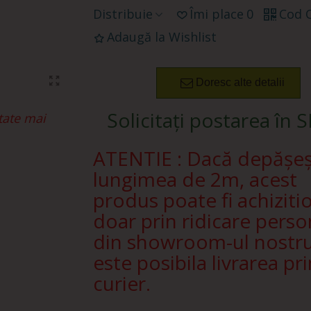
Distribuie
Îmi place
0
Cod 
Adaugă la Wishlist
Doresc alte detalii
Solicitați postarea în 
tate mai
ATENTIE : Dacă depășe
lungimea de 2m, acest
produs poate fi achiziti
doar prin ridicare perso
din showroom-ul nostr
este posibila livrarea pri
curier.