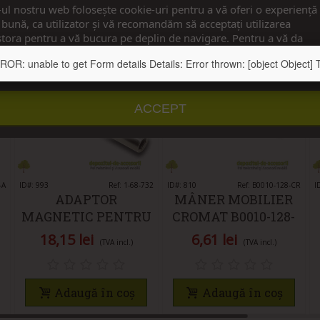
-ul nostru web folosește cookie-uri pentru a vă oferi o experiență
bună, ca utilizator și vă recomandăm să acceptați utilizarea
tora pentru a vă bucura pe deplin de navigare. Pentru a vă da
imțământul, apăsați pe butonul ”Accept”.
: unable to get Form details Details: Error thrown: [object Object] Te
u detalii
Personalizați cookie-urile
ACCEPT
-A
ID#: 993
Îmi place
Ref: 1-68-732
ID#: 810
Îmi place
Ref: B0010-128-CR
I
ADAPTOR
MÂNER MOBILIER
MAGNETIC PENTRU
CROMAT B0010-128-
BIȚI 1/4"
CR
18,15 lei
6,61 lei
(TVA incl.)
(TVA incl.)
HEXAGONAL
(CAPETE
ȘURUBELNIȚĂ)
Adaugă în coș
Adaugă în coș