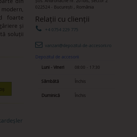
parte din
Șos. Andronache nr. 201bis
,
Sector 2
022524
-
București
,
România
r modern,
d foarte
Relații cu clienții
gâriere și
+4 0754 229 775
tă soluții
vanzari@depozitul-de-accesorii.ro
Depozitul de accesorii
Luni - Vineri
08:00 - 17:30
Sâmbătă
Închis
oș
Duminică
Închis
ardeșler