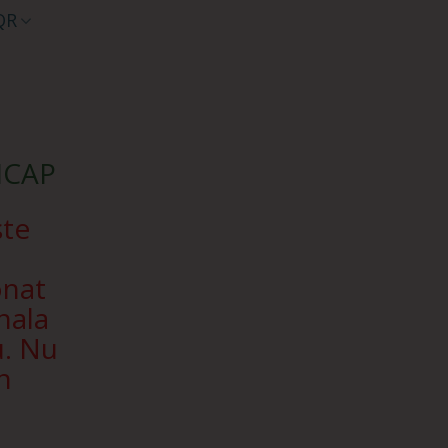
QR
SICAP
ște
onat
nala
u. Nu
n