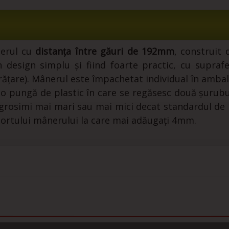
nerul cu
distanța între găuri de 192mm
, construit
design simplu și fiind foarte practic, cu suprafe
curățare). Mânerul este împachetat individual în amba
cu o pungă de plastic în care se regăsesc două șuru
 grosimi mai mari sau mai mici decat standardul de
ortului mânerului la care mai adăugați 4mm.
i care au cumparat acest produs au mai cump