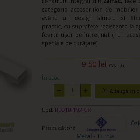
construit integral din
zamac
, face 
categoria accesoriilor de mobilie
având un design simplu și fiin
practic, cu suprafețe rezistente la z
foarte ușor de întreținut (nu necesi
speciale de curățare).
9,50 lei
(TVA incl.)
În stoc
Adaugă în c
Cod:
B0010-192-CR
Őzk
Producători:
Metal - Turcia