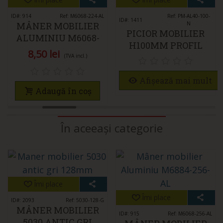
ID#: 914
Ref: M6068-224-AL
Ref: PM-AL40-100-
ID#: 1411
MÂNER MOBILIER
N
PICIOR MOBILIER
ALUMINIU M6068-
H100MM PROFIL
224-AL
8,50 lei
PĂTRAT 40 X 40MM,
(TVA incl.)
NEGRU
Afișează mai mult
Adaugă în coș
În aceeași categorie
Îmi place
Îmi place
ID#: 2093
Ref: 5030-128-G
MÂNER MOBILIER
ID#: 915
Ref: M6068-256-AL
5030 ANTIC GRI