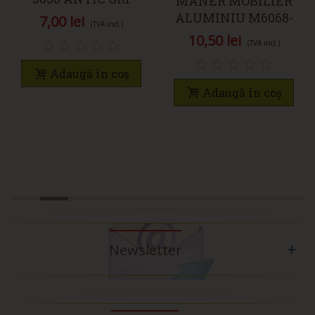
MÂNER MOBILIER
128MM
ALUMINIU M6068-
7,00 lei
(TVA incl.)
256-AL
10,50 lei
(TVA incl.)
Adaugă în coș
Adaugă în coș
Newsletter