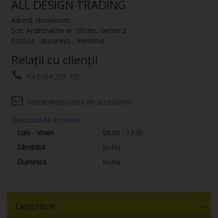
ALL DESIGN TRADING
Adresă showroom:
Șos. Andronache nr. 201bis
,
Sector 2
022524
-
București
,
România
Relații cu clienții
+4 0754 229 775
vanzari@depozitul-de-accesorii.ro
Depozitul de accesorii
Luni - Vineri
08:00 - 17:30
Sâmbătă
Închis
Duminică
Închis
Descriere