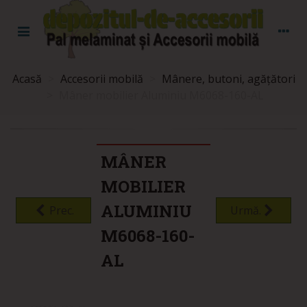
Acasă
>
Accesorii mobilă
>
Mânere, butoni, agățători
>
Mâner mobilier Aluminiu M6068-160-AL
MÂNER
MOBILIER
ALUMINIU
Prec.
Urmă.
M6068-160-
AL