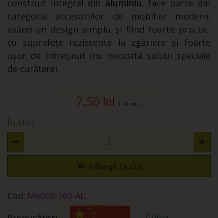
construit integral din
aluminiu
, face parte din
categoria accesoriilor de mobilier modern,
având un design simplu și fiind foarte practic,
cu suprafețe rezistente la zgâriere și foarte
ușor de întreținut (nu necesită soluții speciale
de curățare).
7,50 lei
(TVA incl.)
În stoc
Adaugă în coș
Cod:
M6068-160-AL
China
Producători: