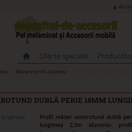
Auten
Oferte speciale
Producăto
iniu
>
Mânere profil aluminiu
>
Profil mâner semirotund 
IROTUND DUBLĂ PERIE 18MM LUNGI
Profil mâner semirotund dublă pe
lungimea 2,5m aluminiu
:
profi