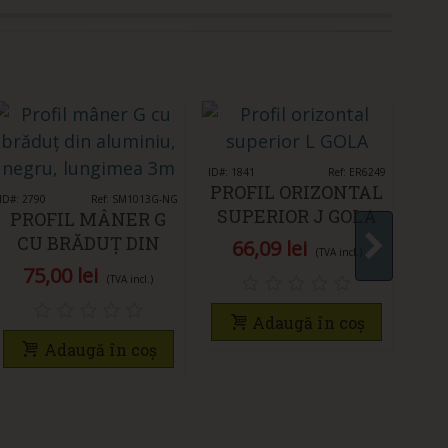
NO
NO
ID#: 1841
Îmi place
Ref: ER6249
PROFIL ORIZONTAL
ID#: 2790
Îmi place
Ref: SM1013G-NG
SUPERIOR J GOLA
PROFIL MÂNER G
ID#: 3
CU BRĂDUȚ DIN
66,09 lei
(TVA incl.)
PR
ALUMINIU, NEGRU,
75,00 lei
(TVA incl.)
LUNGIMEA 3M
AN
Adaugă în coș
M
Adaugă în coș