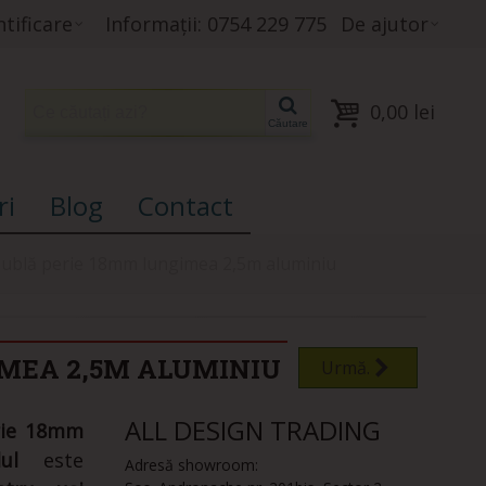
tificare
Informații: 0754 229 775
De ajutor
0,00 lei
Căutare
ri
Blog
Contact
dublă perie 18mm lungimea 2,5m aluminiu
MEA 2,5M ALUMINIU
Urmă.
ALL DESIGN TRADING
rie 18mm
lul
este
Adresă showroom: