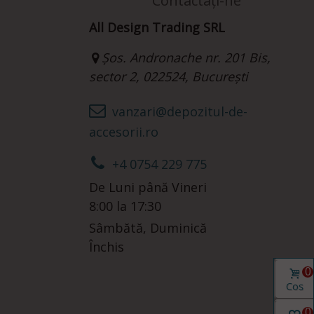
Contactați-ne
All Design Trading SRL
Șos. Andronache nr. 201 Bis,
sector 2, 022524, București
vanzari@depozitul-de-
accesorii.ro
+4 0754 229 775
De Luni până Vineri
8:00 la 17:30
Sâmbătă, Duminică
Închis
0
Coș
0