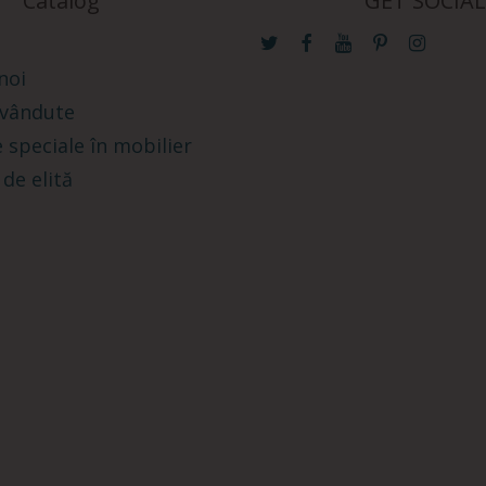
Catalog
GET SOCIAL
noi
 vândute
 speciale în mobilier
 de elită