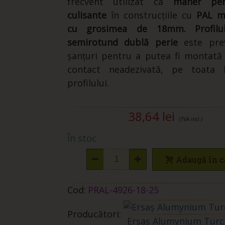
frecvent utilizat ca
mâner pen
culisante
în construcțiile cu
PAL m
cu grosimea de 18mm.
Profi
semirotund dublă perie
este pre
șanțuri pentru a putea fi montată
contact neadezivată, pe toata 
profilului.
38,64 lei
(TVA incl.)
În stoc
Adaugă în c
Cod:
PRAL-4926-18-25
Producători:
Ersaș Alumynium Turc