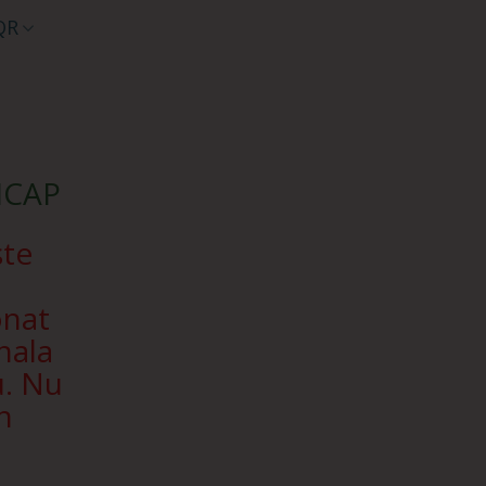
QR
SICAP
ște
onat
nala
u. Nu
n