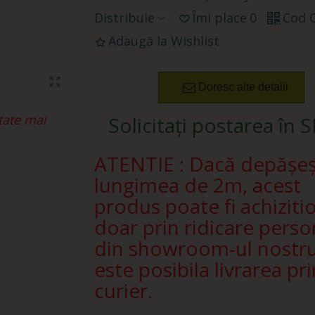
Distribuie
Îmi place
0
Cod 
Adaugă la Wishlist
Doresc alte detalii
tate mai
Solicitați postarea în 
ATENTIE : Dacă depășe
lungimea de 2m, acest
produs poate fi achiziti
doar prin ridicare perso
din showroom-ul nostr
este posibila livrarea pri
curier.