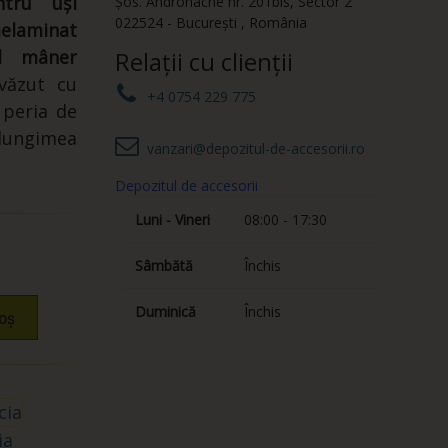
tru uși
Șos. Andronache nr. 201bis
,
Sector 2
022524
-
București
,
România
elaminat
lul
mâner
Relații cu clienții
văzut cu
+4 0754 229 775
 peria de
lungimea
vanzari@depozitul-de-accesorii.ro
Depozitul de accesorii
Luni - Vineri
08:00 - 17:30
Sâmbătă
Închis
Duminică
Închis
oș
ia