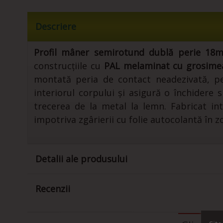
Descriere
Profil mâner semirotund dublă perie 18
construcțiile cu
PAL melaminat cu grosim
montată peria de contact neadezivată, pe
interiorul corpului și asigură o închidere 
trecerea de la metal la lemn. Fabricat int
impotriva zgârierii cu folie autocolantă în z
Detalii ale produsului
Recenzii