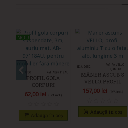
NOU
NOU
Îmi place
Ref: PA-VELLO-
ID#: 2652
TJ3M-10
-300-
ID#: 3850
Îmi place
Ref: AB97118AU
MÂNER ASCUNS
PROFIL GOLA
VELLO, PROFIL
NIU
CORPURI
ALUMINIU T CU O
8-
157,00 lei
SUSPENDATE, 3M,
(TVA incl.)
62,00 lei
FAȚĂ, ALB, 3M
 MM
(TVA incl.)
AURIU MAT, AB-
.)
–
97118AU, PENTRU
I
Adaugă în coș
MOBILIER FĂRĂ
Adaugă în coș
 MM
MÂNERE
oș