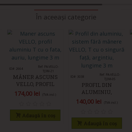
În aceeași categorie
Îmi place
Ref: PA-VELLO-
ID#: 2664
TJ3M-21
Îmi place
Ref: PA-VELLO-
MÂNER ASCUNS
ID#: 3038
TJ3M-05
VELLO, PROFIL
PROFIL DIN
ALUMINIU T CU O
ALUMINIU,
174,00 lei
(TVA incl.)
FAȚĂ, AURIU, 3M
SISTEM FĂRĂ
140,00 lei
(TVA incl.)
MÂNERE VELLO, T
CU O SINGURĂ
Adaugă în coș
FAȚĂ, ARGINTIU,
Adaugă în coș
LUNGIME 3 M