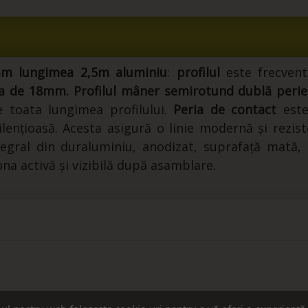
mm lungimea 2,5m aluminiu
:
profilul
este frecvent
ea de 18mm.
Profilul
mâner semirotund dublă perie
 toata lungimea profilului.
Peria de contact
este
silențioasă. Acesta asigură o linie modernă și rezi
egral din duraluminiu, anodizat, suprafață mată, c
ona activă și vizibilă după asamblare.