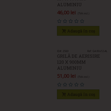
ALUMINIU
46,00 lei
(TVA incl.)
Adaugă în coș
ID#: 2560
Ref: GA-90x12-AL
GRILĂ DE AERISIRE
120 X 900MM
ALUMINIU
51,00 lei
(TVA incl.)
Adaugă în coș