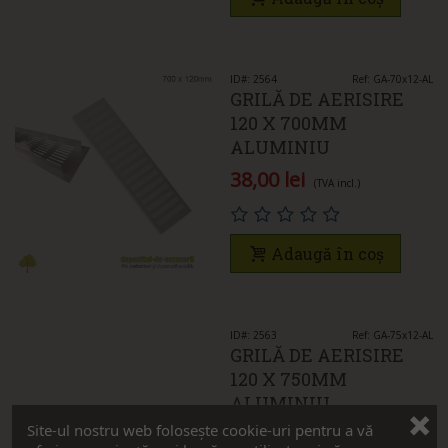
ID#: 2564
Ref: GA-70x12-AL
GRILĂ DE AERISIRE
120 X 700MM
ALUMINIU
38,00 lei
(TVA incl.)
Adaugă în coș
ID#: 2563
Ref: GA-75x12-AL
GRILĂ DE AERISIRE
120 X 750MM
ALUMINIU
Site-ul nostru web folosește cookie-uri pentru a vă
42,00 lei
(TVA incl.)