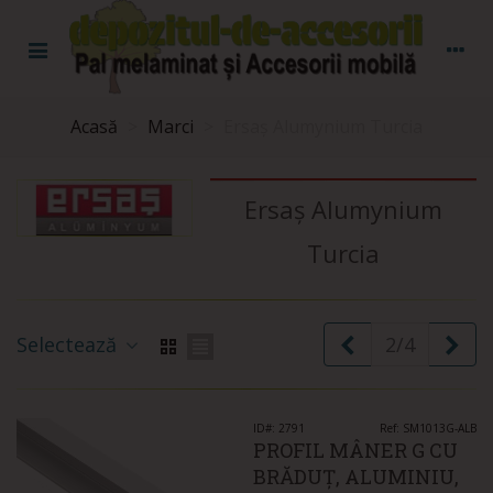
Acasă
>
Marci
>
Ersaș Alumynium Turcia
Ersaș Alumynium
Turcia
Prec.
Ur
Selectează
2/4
ID#: 2791
Ref: SM1013G-ALB
PROFIL MÂNER G CU
BRĂDUȚ, ALUMINIU,