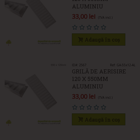
ALUMINIU
33,00 lei
(TVA incl.)
Adaugă în coș
ID#: 2567
Ref: GA-55x12-AL
GRILĂ DE AERISIRE
120 X 550MM
ALUMINIU
33,00 lei
(TVA incl.)
Adaugă în coș