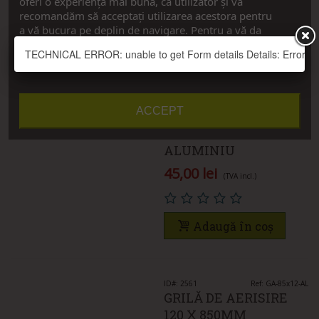
oferi o experiență mai bună, ca utilizator și vă
recomandăm să acceptați utilizarea acestora pentru
a vă bucura pe deplin de navigare. Pentru a vă da
Adaugă în coș
consimțământul, apăsați pe butonul ”Accept”.
TECHNICAL ERROR: unable to get Form details Details: Error thro
Vreau detalii
Personalizați cookie-urile
ID#: 2562
Ref: GA-80x12-AL
ACCEPT
GRILĂ DE AERISIRE
120 X 800MM
ALUMINIU
45,00 lei
(TVA incl.)
Adaugă în coș
ID#: 2561
Ref: GA-85x12-AL
GRILĂ DE AERISIRE
120 X 850MM