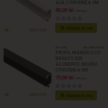
ALB, LUNGIMEA 3M
90,00 lei
(TVA incl.)
Adaugă în coș
ID#: 2790
Ref: SM1013G-NG
PROFIL MÂNER G CU
BRĂDUȚ DIN
ALUMINIU, NEGRU,
LUNGIMEA 3M
75,00 lei
(TVA incl.)
Adaugă în coș