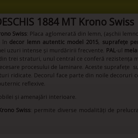
ESCHIS 1884 MT Krono Swiss
ono Swiss
: Placa aglomerată din lemn, (așchii lem
, în
decor
lemn autentic model 2015
,
suprafețe
pe
ei uzuri intense și murdăririi frecvente.
PAL
-ul
mela
n trei straturi, unul central ce conferă rezistența m
e necesare procesului de laminare. Aceste suprafețe 
uri ridicate. Decorul face parte din noile decoruri 
uternic reflexive.
ilei și amenajări interioare.
rono Swiss
: permite diverse modalități de prelucr