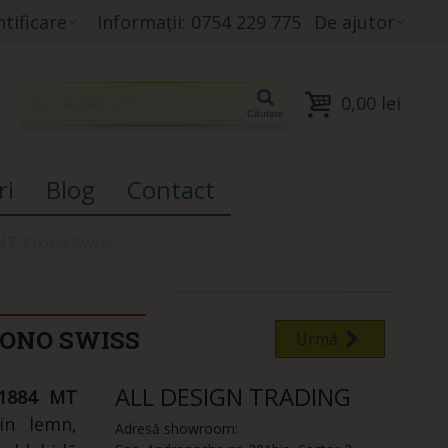
tificare
Informații: 0754 229 775
De ajutor
0,00 lei
Căutare
ri
Blog
Contact
MT Krono Swiss
RONO SWISS
Urmă.
ALL DESIGN TRADING
 1884 MT
in lemn,
Adresă showroom: