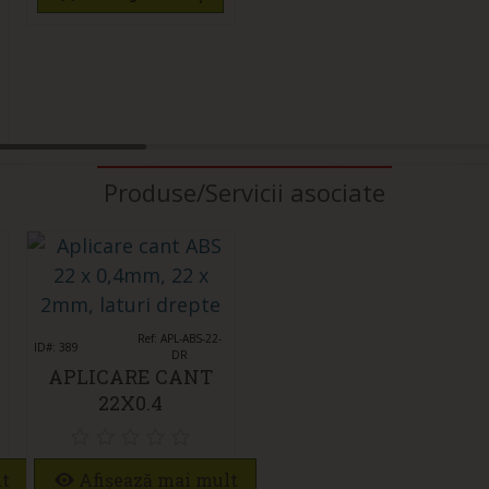
Produse/Servicii asociate
Îmi place
Ref: APL-ABS-22-
ID#: 389
DR
APLICARE CANT
22X0.4
lt
Afișează mai mult