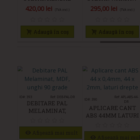
COGNAC H3398
3312-SD KRONO
420,00 lei
295,00 lei
(TVA incl.)
(TVA incl.)
ST12 EGGER
SWISS
Adaugă în coș
Adaugă în coș
ID#: 393
Îmi place
Ref: DEB-PAL-DR
Îmi place
Ref: APL-ABS-44-
ID#: 390
DEBITARE PAL
DR
APLICARE CANT
MELAMINAT,
ABS 44MM LATURI
DEBITARE MDF
DREPTE
UNGHI 90 GRADE
Afișează mai mult
Afișează mai mu