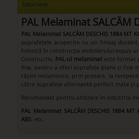
Descriere
PAL Melaminat SALCÂM D
PAL Melaminat SALCÂM DESCHIS 1884 MT Kr
suprafețele acoperite cu un finisaj durabil
folosită în construcția mobilierului expus un
Constructiv,
PAL-ul melaminat
este format di
fine, pentru a oferi suprafețe plane și fin
rășini melaminice, prin presare, la temperat
către suprafețe alternante perfect mate și p
Recomandat pentru utilizare în industria mob
PAL Melaminat SALCÂM DESCHIS 1884 MT K
ABS
, etc.