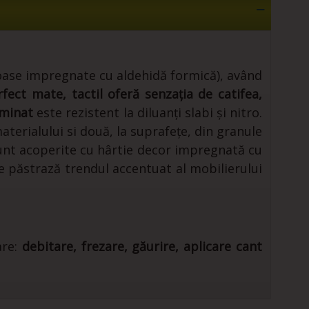
noase impregnate cu aldehidă formică), având
rfect mate, tactil oferă senzația de catifea,
minat
este rezistent la diluanți slabi și nitro.
aterialului si două, la suprafețe, din granule
sunt acoperite cu hârtie decor impregnată cu
ce păstrază trendul accentuat al mobilierului
are:
debitare, frezare, găurire, aplicare cant