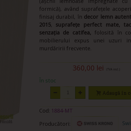
(așchii lemnoase impregnate cu 
formică), având suprafețele acoper
finisaj durabil, în
decor
lemn auten
2015
,
suprafețe
perfect mate, tac
senzația de catifea,
folosită în co
mobilierului expus unei uzuri in
murdăririi frecvente.
360,00 lei
(TVA incl.)
În stoc
Adaugă în c
Cod:
1884-MT
Swi
Producători: