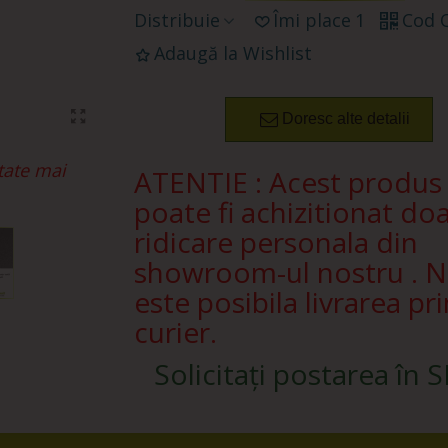
Distribuie
Îmi place
1
Cod 
Adaugă la Wishlist
Doresc alte detalii
tate mai
ATENTIE : Acest produs
poate fi achizitionat doa
ridicare personala din
showroom-ul nostru . 
este posibila livrarea pri
curier.
Solicitați postarea în 