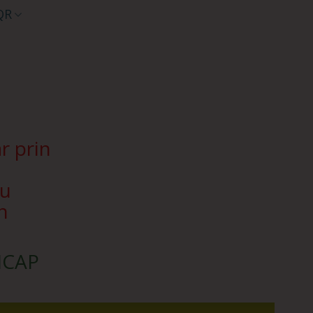
QR
r prin
Nu
n
SICAP