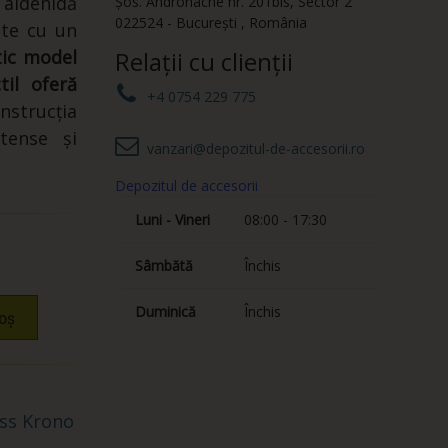
aldehidă
Șos. Andronache nr. 201bis
,
Sector 2
022524
-
București
,
România
ite cu un
tic model
Relații cu clienții
til oferă
+4 0754 229 775
nstrucția
tense și
vanzari@depozitul-de-accesorii.ro
Depozitul de accesorii
Luni - Vineri
08:00 - 17:30
Sâmbătă
Închis
Duminică
Închis
oș
ss Krono