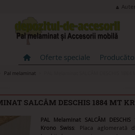
Auten
Oferte speciale
Producăto
>
Pal melaminat
>
PAL Melaminat SALCÂM DESCHIS 1884 
INAT SALCÂM DESCHIS 1884 MT K
PAL Melaminat SALCÂM DESCHIS
Krono Swiss
: Placa aglomerată d