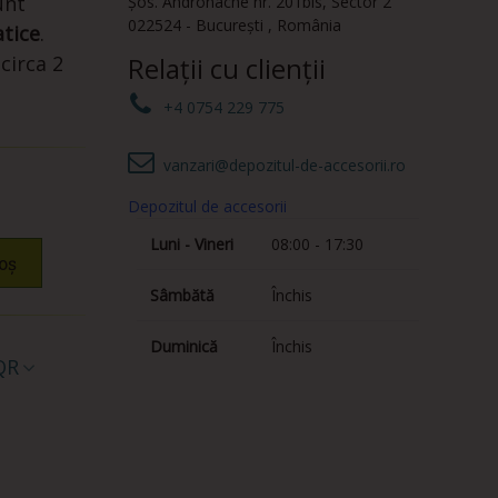
unt
Șos. Andronache nr. 201bis
,
Sector 2
022524
-
București
,
România
atice
.
circa 2
Relații cu clienții
+4 0754 229 775
vanzari@depozitul-de-accesorii.ro
Depozitul de accesorii
Luni - Vineri
08:00 - 17:30
oș
Sâmbătă
Închis
Duminică
Închis
QR