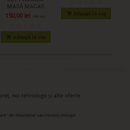
MASĂ MACAO
H710MM – SUPORT
Adaugă în coș
150,00 lei
(TVA incl.)
METALIC ROBUST
PENTRU MASĂ DE
BUCĂTĂRIE SAU
Adaugă în coș
BIROU
reț, noi tehnologii și alte oferte
are” din Newsletter sau trimiteți mesajul