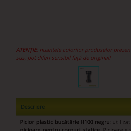
ATENȚIE
: nuanțele culorilor produselor prezen
sus, pot diferi sensibil față de original!
Descriere
Picior plastic bucătărie H100 negru
: utiliz
picioare pentru corpuri statice
. Picioarele