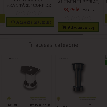
,
ALUMINIU PERIAT,
FRÂNTĂ 35° CORP DE
LUNGIME 4M,
78,29 lei
COLȚ DESCHIDERE
(TVA incl.)
KAPSAN
65°
t
Afișează mai mult
Adaugă în coș
În aceeași categorie
9
ID#: 901
Îmi place
Ref: PM-80-42-CR
Îmi place
Ref:
ID#: 734