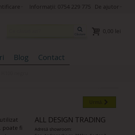
tificare
Informații: 0754 229 775
De ajutor
0,00 lei
Căutare
ri
Blog
Contact
ie H100 negru
Urmă.
ALL DESIGN TRADING
 utilizat
 poate fi
Adresă showroom: