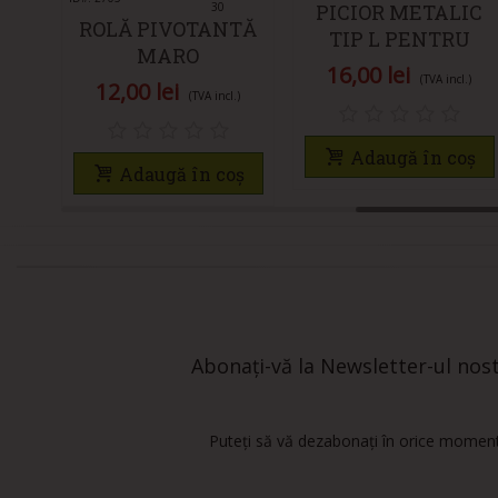
30
PICIOR METALIC
ROLĂ PIVOTANTĂ
TIP L PENTRU
oș
MARO
MOBILĂ 150MM
16,00 lei
TRANSPARENT
(TVA incl.)
12,00 lei
NEGRU –
(TVA incl.)
D50MM
STABILITATE ȘI
DESIGN MODERN
Adaugă în coș
Adaugă în coș
Abonați-vă la Newsletter-ul nostr
Puteți să vă dezabonați în orice moment.