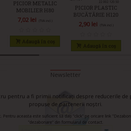
PICIOR METALIC
22.002.120.50
PICIOR PLASTIC
MOBILIER H80
BUCĂTĂRIE H120
Ø42MM CROMAT
7,02 lei
NEGRU
(TVA incl.)
2,90 lei
(TVA incl.)
Adaugă în coș
Adaugă în coș
Newsletter
u pentru a fi primii notificați despre reducerile de p
propuse de partenerii noștri.
 Pentru aceasta este suficient să dați ”click” pe oricare link ”Dezabon
”dezabonare” din formularul de contact.