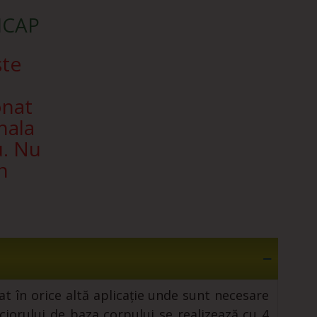
SICAP
ște
onat
nala
u. Nu
n
zat în orice altă aplicație unde sunt necesare
iorului de baza corpului se realizează cu 4