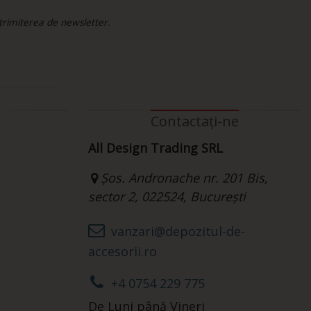
 trimiterea de newsletter.
Contactați-ne
All Design Trading SRL
Șos. Andronache nr. 201 Bis,
sector 2, 022524, București
vanzari@depozitul-de-
accesorii.ro
+4 0754 229 775
De Luni până Vineri