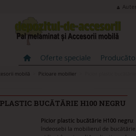
Auten
Oferte speciale
Producăto
cesorii mobilă
>
Picioare mobilier
>
Picior plastic bucătăr
 PLASTIC BUCĂTĂRIE H100 NEGRU
Picior plastic bucătărie H100 negru
:
îndeosebi la mobilierul de bucătărie,