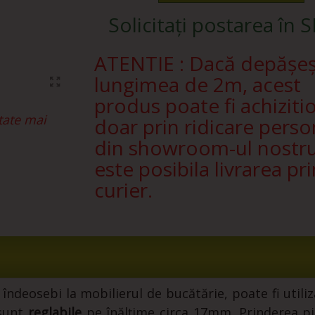
Solicitați postarea în 
ATENTIE : Dacă depășe
lungimea de 2m, acest
produs poate fi achiziti
tate mai
doar prin ridicare perso
din showroom-ul nostr
este posibila livrarea pri
curier.
at îndeosebi la mobilierul de bucătărie, poate fi utili
 sunt
reglabile
pe înălțime circa 17mm. Prinderea pic