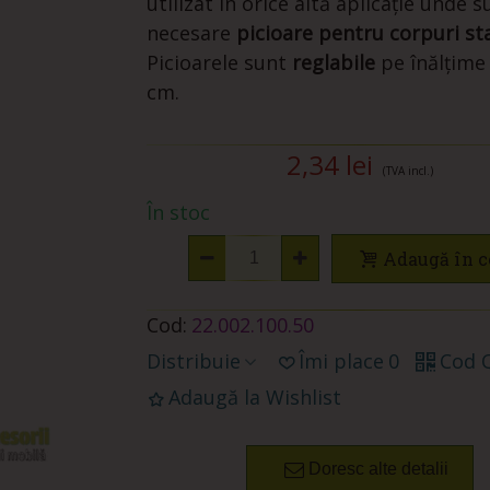
utilizat în orice altă aplicație unde s
necesare
picioare pentru corpuri st
Picioarele sunt
reglabile
pe înălțime 
cm.
2,34 lei
(TVA incl.)
În stoc
Adaugă în c
Cod:
22.002.100.50
Distribuie
Îmi place
0
Cod 
Adaugă la Wishlist
Doresc alte detalii