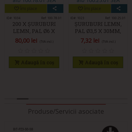
Îmi place
Îmi place
ID#: 1034
Ref: 100.78.01
ID#: 1023
Ref: 100.25.01
200 X ȘURUBURI
ȘURUBURI LEMN,
LEMN, PAL Ø6 X
PAL Ø3,5 X 30MM,
100MM, CAP
CAP ÎNGROPAT PZ2,
80,00 lei
7,32 lei
(TVA incl.)
(TVA incl.)
ÎNGROPAT PZ3,
ZINCATE ALB
ZINCATE ALB
Adaugă în coș
Adaugă în coș
Produse/Servicii asociate