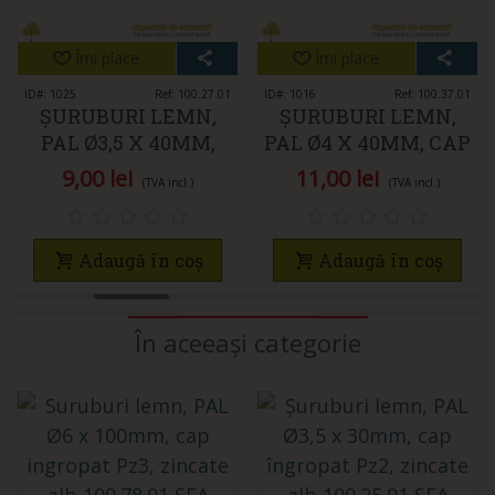
Îmi place
Îmi place
ID#: 1025
Ref: 100.27.01
ID#: 1016
Ref: 100.37.01
ȘURUBURI LEMN,
ȘURUBURI LEMN,
PAL Ø3,5 X 40MM,
PAL Ø4 X 40MM, CAP
CAP ÎNGROPAT PZ2,
ÎNGROPAT PZ2,
9,00 lei
11,00 lei
(TVA incl.)
(TVA incl.)
ZINCATE ALB
ZINCATE ALB
Adaugă în coș
Adaugă în coș
În aceeași categorie