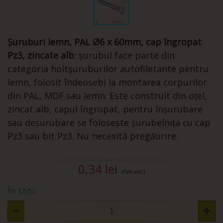
Șuruburi lemn, PAL Ø6 x 60mm, cap îngropat
Pz3, zincate alb
: șurubul face parte din
categoria holtșuruburilor autofiletante pentru
lemn, folosit îndeosebi la montarea corpurilor
din PAL, MDF sau lemn. Este construit din oțel,
zincat alb, capul îngropat, pentru înșurubare
sau deșurubare se folosește șurubelnița cu cap
Pz3 sau bit Pz3. Nu necesită pregăurire.
0,34 lei
(TVA incl.)
În stoc