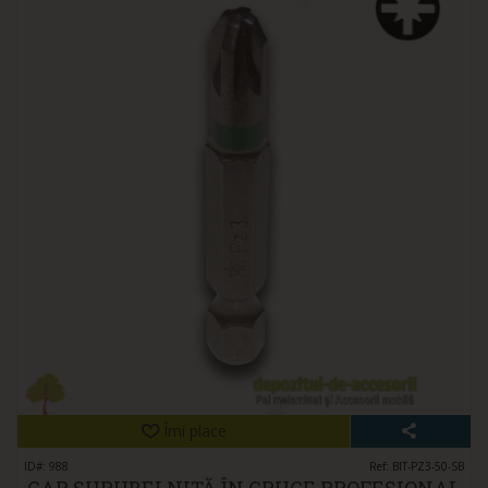
Îmi place
ID#: 988
Ref: BIT-PZ3-50-SB
CAP ȘURUBELNIȚĂ ÎN CRUCE PROFESIONAL