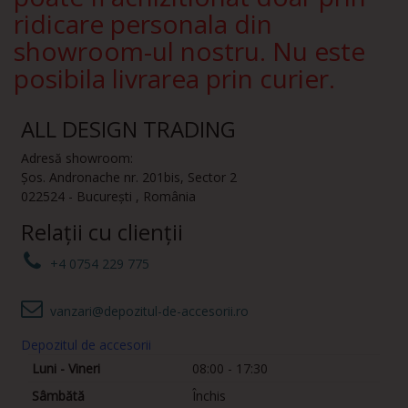
ridicare personala din
showroom-ul nostru. Nu este
posibila livrarea prin curier.
ALL DESIGN TRADING
Adresă showroom:
Șos. Andronache nr. 201bis
,
Sector 2
022524
-
București
,
România
Relații cu clienții
+4 0754 229 775
vanzari@depozitul-de-accesorii.ro
Depozitul de accesorii
Luni - Vineri
08:00 - 17:30
Sâmbătă
Închis