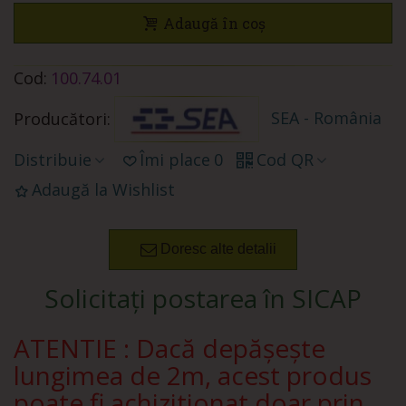
Adaugă în coș
Cod:
100.74.01
SEA - România
Producători:
Distribuie
Îmi place
0
Cod QR
Adaugă la Wishlist
Doresc alte detalii
Solicitați postarea în SICAP
ATENTIE : Dacă depășește
lungimea de 2m, acest produs
poate fi achizitionat doar prin