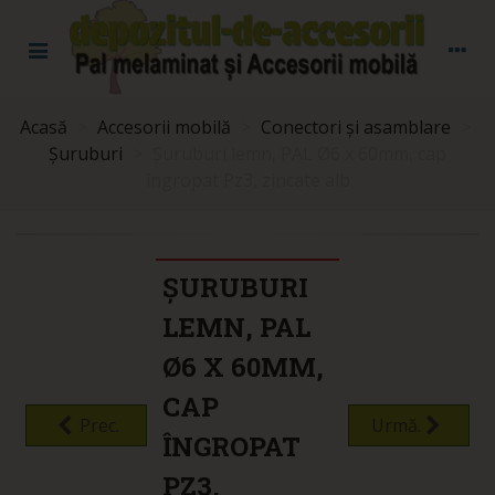
Acasă
>
Accesorii mobilă
>
Conectori și asamblare
>
Șuruburi
>
Șuruburi lemn, PAL Ø6 x 60mm, cap
îngropat Pz3, zincate alb
ȘURUBURI
LEMN, PAL
Ø6 X 60MM,
CAP
Prec.
Urmă.
ÎNGROPAT
PZ3,