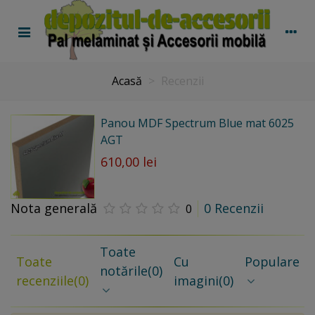
Acasă
>
Recenzii
Panou MDF Spectrum Blue mat 6025
AGT
610,00 lei
Nota generală
0 Recenzii
0
Toate
Toate
Cu
Populare
notările
(0)
recenziile
(0)
imagini
(0)