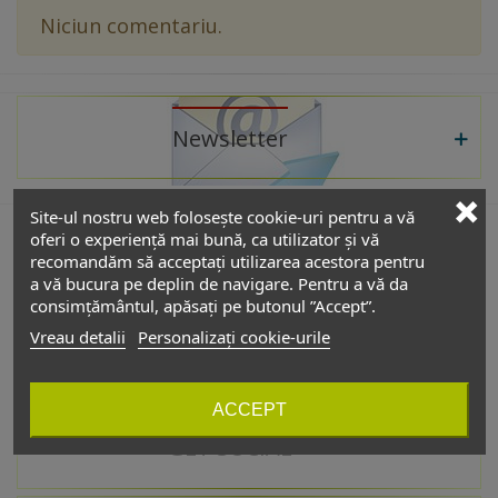
Niciun comentariu.
Newsletter
Site-ul nostru web folosește cookie-uri pentru a vă
oferi o experiență mai bună, ca utilizator și vă
recomandăm să acceptați utilizarea acestora pentru
De interes
a vă bucura pe deplin de navigare. Pentru a vă da
consimțământul, apăsați pe butonul ”Accept”.
Vreau detalii
Personalizați cookie-urile
Catalog
ACCEPT
GET SOCIAL