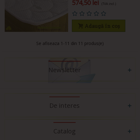
574,50 lei
(TVA incl.)
Adaugă în coș
Se afiseaza
1
-11 din 11 produs(e)
Newsletter
De interes
Catalog