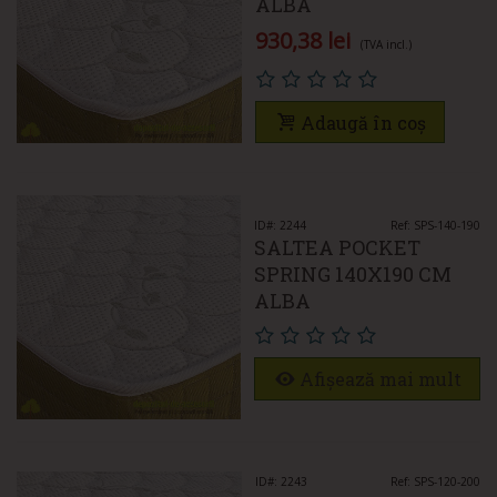
ALBA
930,38 lei
(TVA incl.)
Adaugă în coș
ID#: 2244
Ref: SPS-140-190
SALTEA POCKET
SPRING 140X190 CM
ALBA
Afișează mai mult
ID#: 2243
Ref: SPS-120-200