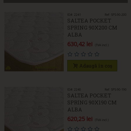
ID#: 2241
Ref: SPS-90-200
SALTEA POCKET
SPRING 90X200 CM
ALBA
630,42 lei
(TVA incl.)
Adaugă în coș
ID#: 2240
Ref: SPS-90-190
SALTEA POCKET
SPRING 90X190 CM
ALBA
620,25 lei
(TVA incl.)