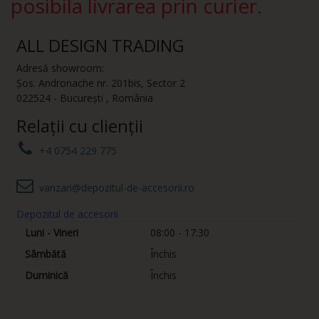
posibila livrarea prin curier.
ALL DESIGN TRADING
Adresă showroom:
Șos. Andronache nr. 201bis
,
Sector 2
022524
-
București
,
România
Relații cu clienții
+4 0754 229 775
vanzari@depozitul-de-accesorii.ro
Depozitul de accesorii
Luni - Vineri
08:00 - 17:30
Sâmbătă
Închis
Duminică
Închis