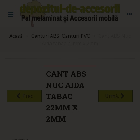
Acasă
>
Canturi ABS, Canturi PVC
>
Cant ABS Nuc
Aida tabac 22mm x 2mm
CANT ABS
NUC AIDA
TABAC
Prec.
Urmă.
22MM X
2MM