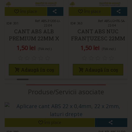
Îmi place
Îmi place
Ref: ABS-31200-LI-
Ref: ABS-LGHT6-SA-
ID#: 301
ID#: 363
22-04
22-04
CANT ABS ALB
CANT ABS NUC
PREMIUM 22MM X
FRANȚUZESC 22MM
0,4MM
X 0,4MM
1,50 lei
1,50 lei
(TVA incl.)
(TVA incl.)
Adaugă în coș
Adaugă în coș
Produse/Servicii asociate
Îmi place