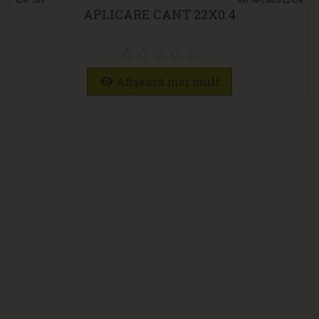
ID#: 389
Ref: APL-ABS-22-DR
APLICARE CANT 22X0.4
Afișează mai mult