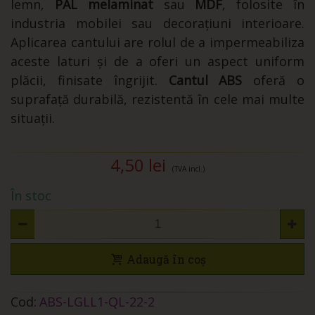
lemn,
PAL melaminat
sau
MDF
, folosite în
industria mobilei sau decorațiuni interioare.
Aplicarea cantului are rolul de a impermeabiliza
aceste laturi și de a oferi un aspect uniform
plăcii, finisate îngrijit.
Cantul ABS
oferă o
suprafață durabilă, rezistentă în cele mai multe
situații.
4,50 lei
(TVA incl.)
În stoc
Adaugă în coș
Cod:
ABS-LGLL1-QL-22-2