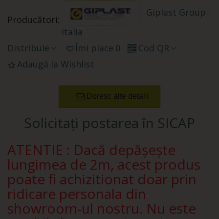
Giplast Group -
Producători:
Italia
Distribuie
Îmi place
0
Cod QR
Adaugă la Wishlist
Doresc alte detalii
Solicitați postarea în SICAP
ATENTIE : Dacă depășește
lungimea de 2m, acest produs
poate fi achizitionat doar prin
ridicare personala din
showroom-ul nostru. Nu este