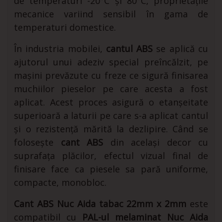
de temperaturi -20°C și 80°C, proprietățile
mecanice variind sensibil în gama de
temperaturi domestice.
În industria mobilei,
cantul ABS
se aplică cu
ajutorul unui adeziv special preîncălzit, pe
mașini prevăzute cu freze ce sigură finisarea
muchiilor pieselor pe care acesta a fost
aplicat. Acest proces asigură o etanșeitate
superioară a laturii pe care s-a aplicat cantul
și o rezistență mărită la dezlipire. Când se
folosește
cant ABS
din același decor cu
suprafața plăcilor, efectul vizual final de
finisare face ca piesele sa pară uniforme,
compacte, monobloc.
Cant ABS Nuc Aida tabac 22mm x 2mm
este
compatibil cu
PAL-ul melaminat
Nuc Aida