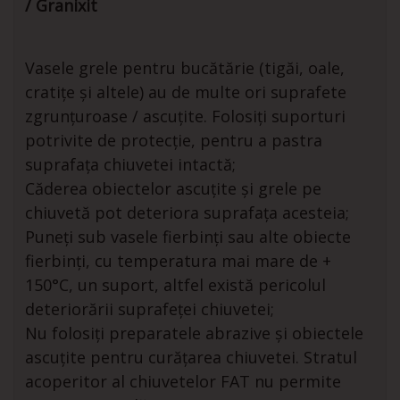
/ Granixit
Vasele grele pentru bucătărie (tigăi, oale,
cratițe și altele) au de multe ori suprafete
zgrunțuroase / ascuțite. Folosiți suporturi
potrivite de protecție, pentru a pastra
suprafața chiuvetei intactă;
Căderea obiectelor ascuțite și grele pe
chiuvetă pot deteriora suprafața acesteia;
Puneți sub vasele fierbinți sau alte obiecte
fierbinți, cu temperatura mai mare de +
150°C, un suport, altfel există pericolul
deteriorării suprafeței chiuvetei;
Nu folosiți preparatele abrazive și obiectele
ascuțite pentru curățarea chiuvetei. Stratul
acoperitor al chiuvetelor FAT nu permite