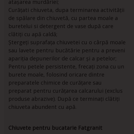
atașarea murdăriei;
Curățati chiuveta, dupa terminarea activității
de spălare din chiuvetă, cu partea moale a
buretelui si detergent de vase după care
clătiți cu apă caldă;
Ștergeți suprafața chiuvetei cu o cârpă moale
sau lavete pentru bucătărie pentru a preveni
apariția depunerilor de calcar și a petelor;
Pentru petele persistente, frecați zona cu un
burete moale, folosind oricare dintre
preparatele chimice de curățare sau
preparat pentru curățarea calcarului (exclus
produse abrazive). După ce terminați clătiți
chiuveta abundent cu apă.
Chiuvete pentru bucatarie Fatgranit