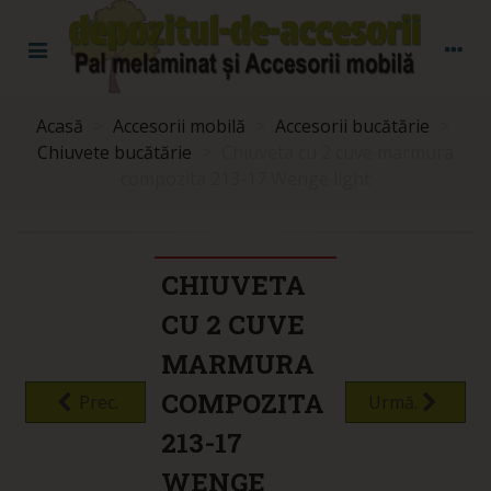
Acasă
>
Accesorii mobilă
>
Accesorii bucătărie
>
Chiuvete bucătărie
>
Chiuveta cu 2 cuve marmura
compozita 213-17 Wenge light
CHIUVETA
CU 2 CUVE
MARMURA
COMPOZITA
Prec.
Urmă.
213-17
WENGE