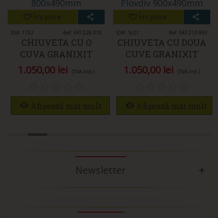
Îmi place
Îmi place
ID#: 1752
Ref: FAT-228-310
ID#: 1627
Ref: FAT-213-950
CHIUVETA CU O
CHIUVETA CU DOUA
CUVA GRANIXIT
CUVE GRANIXIT
COMPOZIT 228-310
COMPOZIT 213-950
1.050,00 lei
1.050,00 lei
(TVA incl.)
(TVA incl.)
MAGNIFICO
PLOVDIV
Afișează mai mult
Afișează mai mult
Newsletter