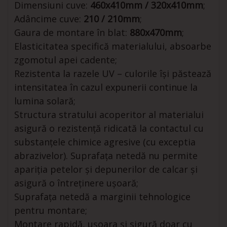
Dimensiuni cuve:
460x410mm / 320x410mm
;
Adâncime cuve:
210 / 210mm
;
Gaura de montare în blat:
880x470mm
;
Elasticitatea specifică materialului, absoarbe
zgomotul apei cadente;
Rezistenta la razele UV – culorile își păstează
intensitatea în cazul expunerii continue la
lumina solară;
Structura stratului acoperitor al materialui
asigură o rezistență ridicată la contactul cu
substanțele chimice agresive (cu exceptia
abrazivelor). Suprafața netedă nu permite
apariția petelor și depunerilor de calcar și
asigură o întreținere ușoară;
Suprafața netedă a marginii tehnologice
pentru montare;
Montare rapidă, ușoara și sigură doar cu