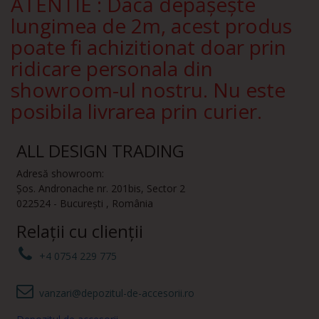
ATENTIE : Dacă depășește
lungimea de 2m, acest produs
poate fi achizitionat doar prin
ridicare personala din
showroom-ul nostru. Nu este
posibila livrarea prin curier.
ALL DESIGN TRADING
Adresă showroom:
Șos. Andronache nr. 201bis
,
Sector 2
022524
-
București
,
România
Relații cu clienții
+4 0754 229 775
vanzari@depozitul-de-accesorii.ro