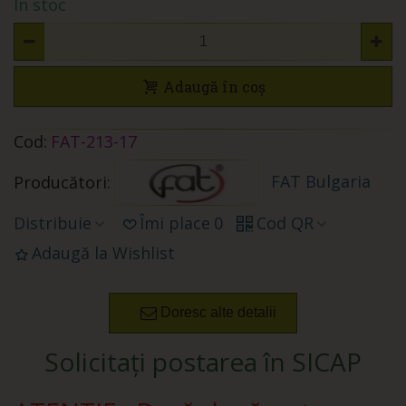
În stoc
Adaugă în coș
Cod:
FAT-213-17
FAT Bulgaria
Producători:
Distribuie
Îmi place
0
Cod QR
Adaugă la Wishlist
Doresc alte detalii
Solicitați postarea în SICAP