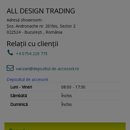
ALL DESIGN TRADING
Adresă showroom:
Șos. Andronache nr. 201bis
,
Sector 2
022524
-
București
,
România
Relații cu clienții
+4 0754 229 775
vanzari@depozitul-de-accesorii.ro
Depozitul de accesorii
Luni - Vineri
08:00 - 17:30
Sâmbătă
Închis
Duminică
Închis