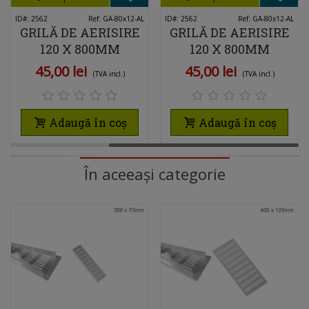
ID#: 2562
Ref: GA-80x12-AL
ID#: 2562
Ref: GA-80x12-AL
GRILĂ DE AERISIRE
GRILĂ DE AERISIRE
120 X 800MM
120 X 800MM
ALUMINIU
ALUMINIU
45,00 lei
45,00 lei
(TVA incl.)
(TVA incl.)
Adaugă în coș
Adaugă în coș
În aceeași categorie