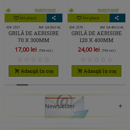
Îmi place
Îmi place
ID#: 2557
Ref: GA-30x7-AL
ID#: 2570
Ref: GA-40x12-AL
GRILĂ DE AERISIRE
GRILĂ DE AERISIRE
70 X 300MM
120 X 400MM
ALUMINIU
ALUMINIU
17,00 lei
24,00 lei
(TVA incl.)
(TVA incl.)
Adaugă în coș
Adaugă în coș
Newsletter