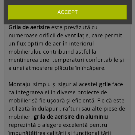
diverse stiluri de mobilier, adăugând o notă
de eleganță și funcționalitate.
ACCEPT
Grila de aerisire
este prevăzută cu
numeroase orificii de ventilație, care permit
un flux optim de aer în interiorul
mobilierului, contribuind astfel la
menținerea unei temperaturi confortabile și
a unei atmosfere plăcute în încăpere.
Montajul simplu și sigur al acestei
grile
face
ca integrarea ei în diverse proiecte de
mobilier să fie ușoară și eficientă. Fie că este
utilizată în dulapuri, rafturi sau alte piese de
mobilier,
grila de aerisire din aluminiu
reprezintă o alegere excelentă pentru
îmbunătățirea calității și funcționalității