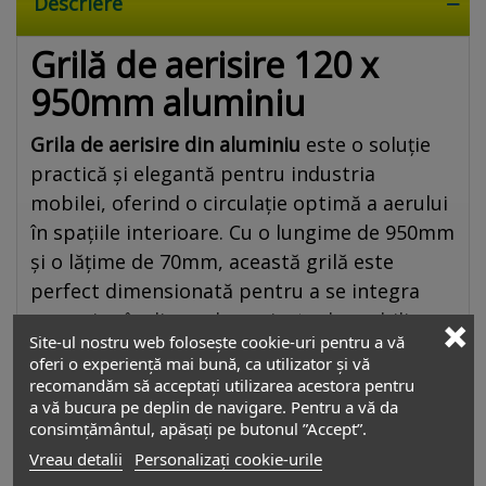
Descriere
Grilă de aerisire 120 x
950mm aluminiu
Grila de aerisire din aluminiu
este o soluție
practică și elegantă pentru industria
mobilei, oferind o circulație optimă a aerului
în spațiile interioare. Cu o lungime de 950mm
și o lățime de 70mm, această grilă este
perfect dimensionată pentru a se integra
armonios în diversele proiecte de mobilier.
Site-ul nostru web folosește cookie-uri pentru a vă
oferi o experiență mai bună, ca utilizator și vă
Construită din aluminiu de înaltă calitate,
recomandăm să acceptați utilizarea acestora pentru
această grilă este rezistentă la coroziune și
a vă bucura pe deplin de navigare. Pentru a vă da
consimțământul, apăsați pe butonul ”Accept”.
oferă durabilitate în timp. Designul său
Vreau detalii
Personalizați cookie-urile
modern și discret se potrivește perfect în