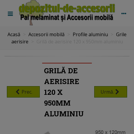
Acasă
>
Accesorii mobilă
>
Profile aluminiu
>
Grile
aerisire
>
Grilă de aerisire 120 x 950mm aluminiu
GRILĂ DE
AERISIRE
120 X
Prec.
Urmă.
950MM
ALUMINIU