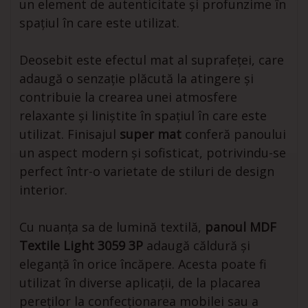
un element de autenticitate și profunzime în
spațiul în care este utilizat.
Deosebit este efectul mat al suprafeței, care
adaugă o senzație plăcută la atingere și
contribuie la crearea unei atmosfere
relaxante și liniștite în spațiul în care este
utilizat. Finisajul
super mat
conferă panoului
un aspect modern și sofisticat, potrivindu-se
perfect într-o varietate de stiluri de design
interior.
Cu nuanța sa de lumină textilă,
panoul MDF
Textile Light 3059 3P
adaugă căldură și
eleganță în orice încăpere. Acesta poate fi
utilizat în diverse aplicații, de la placarea
pereților la confecționarea mobilei sau a