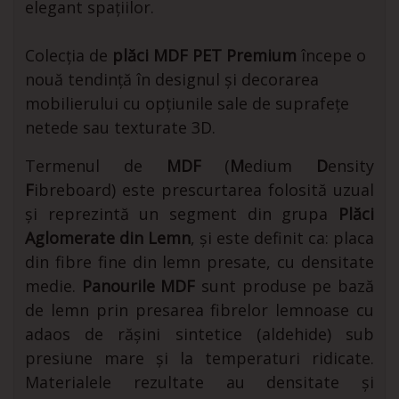
elegant spațiilor.
Colecția de
plăci MDF PET Premium
începe o
nouă tendință în designul și decorarea
mobilierului cu opțiunile sale de suprafețe
netede sau texturate 3D.
Termenul de
MDF
(
M
edium
D
ensity
F
ibreboard) este prescurtarea folosită uzual
și reprezintă un segment din grupa
Plăci
Aglomerate din Lemn
, și este definit ca: placa
din fibre fine din lemn presate, cu densitate
medie.
Panourile MDF
sunt produse pe bază
de lemn prin presarea fibrelor lemnoase cu
adaos de rășini sintetice (aldehide) sub
presiune mare și la temperaturi ridicate.
Materialele rezultate au densitate și