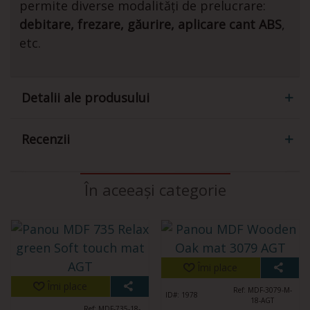
p
ermite diverse modalități de prelucrare:
debitare, frezare, găurire, aplicare cant ABS
,
etc.
Detalii ale produsului
Recenzii
În aceeași categorie
Îmi place
Îmi place
Ref: MDF-3079-M-
ID#: 1978
18-AGT
Ref: MDF-735-18-