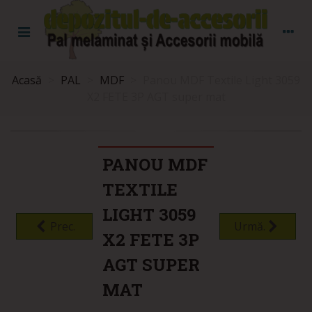
Acasă
>
PAL
>
MDF
>
Panou MDF Textile Light 3059
X2 FETE 3P AGT super mat
PANOU MDF
TEXTILE
LIGHT 3059
Prec.
Urmă.
X2 FETE 3P
AGT SUPER
MAT