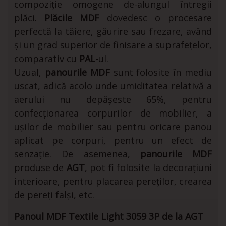
compoziție omogene de-alungul întregii
plăci.
Plăcile MDF
dovedesc o procesare
perfectă la tăiere, găurire sau frezare, având
și un grad superior de finisare a suprafețelor,
comparativ cu
PAL
-ul.
Uzual,
panourile MDF
sunt folosite în mediu
uscat, adică acolo unde umiditatea relativă a
aerului nu depășeste 65%, pentru
confecționarea corpurilor de mobilier, a
ușilor de mobilier sau pentru oricare panou
aplicat pe corpuri, pentru un efect de
senzație. De asemenea,
panourile MDF
produse de
AGT
, pot fi folosite la decorațiuni
interioare, pentru placarea pereților, crearea
de pereți falși, etc.
Panoul MDF Textile Light 3059 3P de la AGT