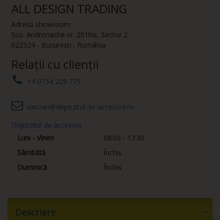
ALL DESIGN TRADING
Adresă showroom:
Șos. Andronache nr. 201bis
,
Sector 2
022524
-
București
,
România
Relații cu clienții
+4 0754 229 775
vanzari@depozitul-de-accesorii.ro
Depozitul de accesorii
Luni - Vineri
08:00 - 17:30
Sâmbătă
Închis
Duminică
Închis
Descriere