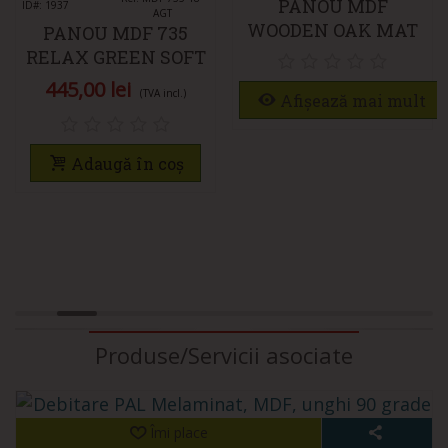
PANOU MDF
ID#: 1937
AGT
WOODEN OAK MAT
PANOU MDF 735
3079 AGT
RELAX GREEN SOFT
TOUCH MAT AGT
445,00 lei
(TVA incl.)
Afișează mai mult
Adaugă în coș
Produse/Servicii asociate
Îmi place