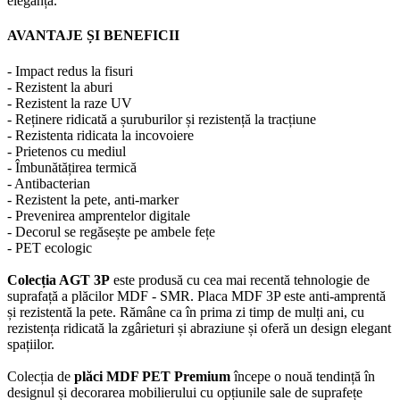
eleganță.
AVANTAJE ȘI BENEFICII
- Impact redus la fisuri
- Rezistent la aburi
- Rezistent la raze UV
- Reținere ridicată a șuruburilor și rezistență la tracțiune
- Rezistenta ridicata la incovoiere
- Prietenos cu mediul
- Îmbunătățirea termică
- Antibacterian
- Rezistent la pete, anti-marker
- Prevenirea amprentelor digitale
- Decorul se regăsește pe ambele fețe
- PET ecologic
Colecția AGT 3P
este produsă cu cea mai recentă tehnologie de
suprafață a plăcilor MDF - SMR. Placa MDF 3P este anti-amprentă
și rezistentă la pete. Rămâne ca în prima zi timp de mulți ani, cu
rezistența ridicată la zgârieturi și abraziune și oferă un design elegant
spațiilor.
Colecția de
plăci MDF PET Premium
începe o nouă tendință în
designul și decorarea mobilierului cu opțiunile sale de suprafețe