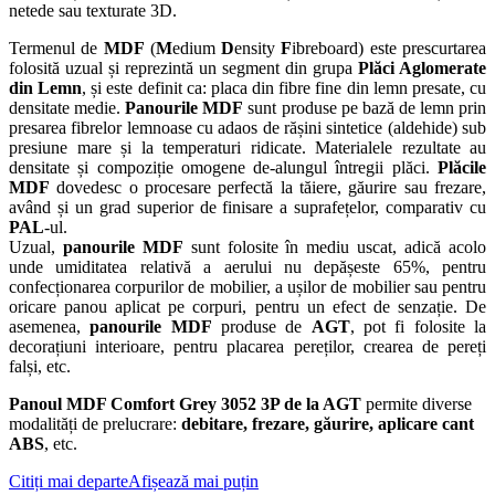
netede sau texturate 3D.
Termenul de
MDF
(
M
edium
D
ensity
F
ibreboard) este prescurtarea
folosită uzual și reprezintă un segment din grupa
Plăci Aglomerate
din Lemn
, și este definit ca: placa din fibre fine din lemn presate, cu
densitate medie.
Panourile MDF
sunt produse pe bază de lemn prin
presarea fibrelor lemnoase cu adaos de rășini sintetice (aldehide) sub
presiune mare și la temperaturi ridicate. Materialele rezultate au
densitate și compoziție omogene de-alungul întregii plăci.
Plăcile
MDF
dovedesc o procesare perfectă la tăiere, găurire sau frezare,
având și un grad superior de finisare a suprafețelor, comparativ cu
PAL
-ul.
Uzual,
panourile MDF
sunt folosite în mediu uscat, adică acolo
unde umiditatea relativă a aerului nu depășeste 65%, pentru
confecționarea corpurilor de mobilier, a ușilor de mobilier sau pentru
oricare panou aplicat pe corpuri, pentru un efect de senzație. De
asemenea,
panourile MDF
produse de
AGT
, pot fi folosite la
decorațiuni interioare, pentru placarea pereților, crearea de pereți
falși, etc.
Panoul MDF Comfort Grey 3052 3P de la AGT
p
ermite diverse
modalități de prelucrare:
debitare, frezare, găurire, aplicare cant
ABS
, etc.
Citiți mai departe
Afișează mai puțin