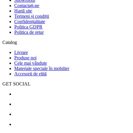
Showroom
Contactați-ne
Hartă site
Termeni și condiții
Confidențialitate
Politica GDPR
Politica de retur
Catalog
Livrare
Produse noi
Cele mai vândute
Materiale speciale în mobilier
Accesorii de elită
GET SOCIAL