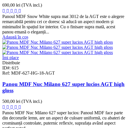
690,00 lei
(TVA incl.)
Panoul MDF Snow White supra mat 3012 de la AGT este o alegere
remarcabilă pentru cei ce doresc să aducă un aspect modern și
minimalist în spațiul lor interior. Cu o finisare supra mată, acest
panou emană o eleganță...
Adaugă în coș
Îmi place
Distribuie
ID#: 615
Ref: MDF-627-HG-18-AGT
Panou MDF Nuc Milano 627 super lucios AGT high
gloss
500,00 lei
(TVA incl.)
Panou MDF Nuc Milano 627 super lucios: Panoul MDF face parte
din decorurile lemn, are un aspect de culoare uniformă, cu abateri de
crominanță controlate, puternic reflexiv, suprafața având aspect