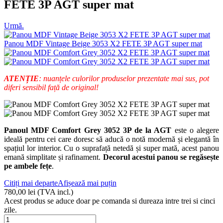
FETE 3P AGT super mat
Urmă.
Panou MDF Vintage Beige 3053 X2 FETE 3P AGT super mat
ATENȚIE
: nuanțele culorilor produselor prezentate mai sus, pot
diferi sensibil față de original!
Panoul MDF Comfort Grey 3052 3P de la AGT
este o alegere
ideală pentru cei care doresc să aducă o notă modernă și elegantă în
spațiul lor interior. Cu o suprafață netedă și super mată, acest panou
emană simplitate și rafinament.
Decorul acestui panou se regăsește
pe ambele fețe
.
Citiți mai departe
Afișează mai puțin
780,00 lei
(TVA incl.)
Acest produs se aduce doar pe comanda si dureaza intre trei si cinci
zile.