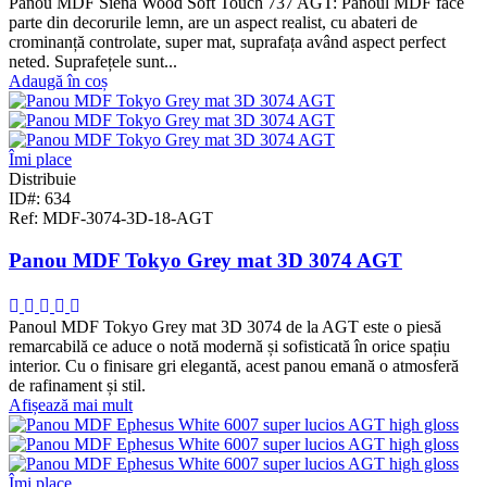
Panou MDF Siena Wood Soft Touch 737 AGT: Panoul MDF face
parte din decorurile lemn, are un aspect realist, cu abateri de
crominanță controlate, super mat, suprafața având aspect perfect
neted. Suprafețele sunt...
Adaugă în coș
Îmi place
Distribuie
ID#: 634
Ref: MDF-3074-3D-18-AGT
Panou MDF Tokyo Grey mat 3D 3074 AGT
Panoul MDF Tokyo Grey mat 3D 3074 de la AGT este o piesă
remarcabilă ce aduce o notă modernă și sofisticată în orice spațiu
interior. Cu o finisare gri elegantă, acest panou emană o atmosferă
de rafinament și stil.
Afișează mai mult
Îmi place