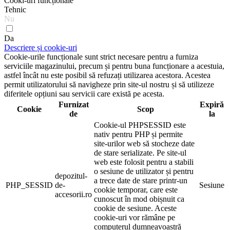
Cooki-uri funcționale
Tehnic
Nu
Da
Descriere și cookie-uri
Cookie-urile funcționale sunt strict necesare pentru a furniza
serviciile magazinului, precum și pentru buna funcționare a acestuia,
astfel încât nu este posibil să refuzați utilizarea acestora. Acestea
permit utilizatorului să navigheze prin site-ul nostru și să utilizeze
diferitele opțiuni sau servicii care există pe acesta.
Furnizat
Expiră
Cookie
Scop
de
la
Cookie-ul PHPSESSID este
nativ pentru PHP și permite
site-urilor web să stocheze date
de stare serializate. Pe site-ul
web este folosit pentru a stabili
o sesiune de utilizator și pentru
depozitul-
a trece date de stare printr-un
PHP_SESSID
de-
Sesiune
cookie temporar, care este
accesorii.ro
cunoscut în mod obișnuit ca
cookie de sesiune. Aceste
cookie-uri vor rămâne pe
computerul dumneavoastră