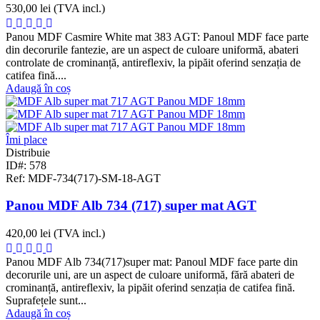
530,00 lei
(TVA incl.)
Panou MDF Casmire White mat 383 AGT: Panoul MDF face parte
din decorurile fantezie, are un aspect de culoare uniformă, abateri
controlate de crominanță, antireflexiv, la pipăit oferind senzația de
catifea fină....
Adaugă în coș
Îmi place
Distribuie
ID#: 578
Ref: MDF-734(717)-SM-18-AGT
Panou MDF Alb 734 (717) super mat AGT
420,00 lei
(TVA incl.)
Panou MDF Alb 734(717)super mat: Panoul MDF face parte din
decorurile uni, are un aspect de culoare uniformă, fără abateri de
crominanță, antireflexiv, la pipăit oferind senzația de catifea fină.
Suprafețele sunt...
Adaugă în coș