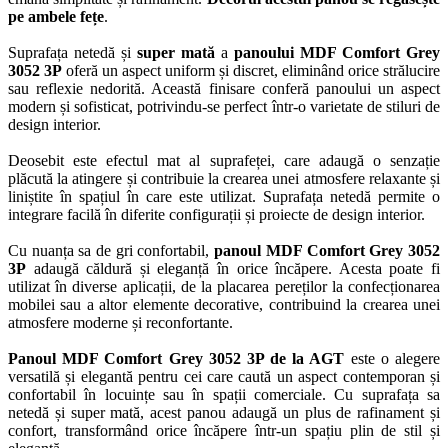
pe ambele fețe
.
Suprafața netedă și
super mată
a
panoului MDF Comfort Grey
3052 3P
oferă un aspect uniform și discret, eliminând orice strălucire
sau reflexie nedorită. Această finisare conferă panoului un aspect
modern și sofisticat, potrivindu-se perfect într-o varietate de stiluri de
design interior.
Deosebit este efectul mat al suprafeței, care adaugă o senzație
plăcută la atingere și contribuie la crearea unei atmosfere relaxante și
liniștite în spațiul în care este utilizat. Suprafața netedă permite o
integrare facilă în diferite configurații și proiecte de design interior.
Cu nuanța sa de gri confortabil,
panoul MDF Comfort Grey 3052
3P
adaugă căldură și eleganță în orice încăpere. Acesta poate fi
utilizat în diverse aplicații, de la placarea pereților la confecționarea
mobilei sau a altor elemente decorative, contribuind la crearea unei
atmosfere moderne și reconfortante.
Panoul MDF Comfort Grey 3052 3P de la AGT
este o alegere
versatilă și elegantă pentru cei care caută un aspect contemporan și
confortabil în locuințe sau în spații comerciale. Cu suprafața sa
netedă și super mată, acest panou adaugă un plus de rafinament și
confort, transformând orice încăpere într-un spațiu plin de stil și