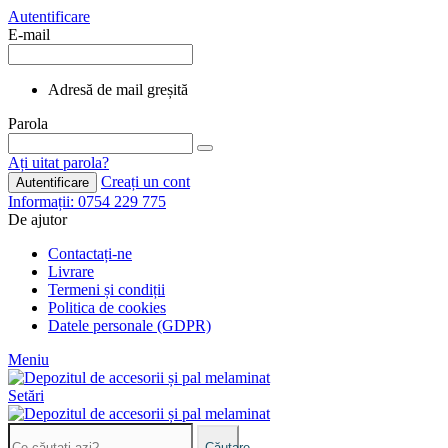
Autentificare
E-mail
Adresă de mail greșită
Parola
Ați uitat parola?
Creați un cont
Autentificare
Informații: 0754 229 775
De ajutor
Contactați-ne
Livrare
Termeni și condiții
Politica de cookies
Datele personale (GDPR)
Meniu
Setări
Căutare