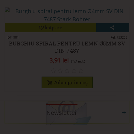
Îmi place
ID#: 981
Ref: 753205
BURGHIU SPIRAL PENTRU LEMN Ø5MM SV
DIN 7487
3,91 lei
(TVA incl.)
Adaugă în coș
Newsletter