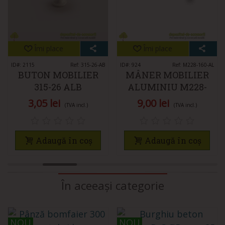
Îmi place
Îmi place
ID#: 2115
Ref: 315-26-AB
ID#: 924
Ref: M228-160-AL
BUTON MOBILIER
MÂNER MOBILIER
315-26 ALB
ALUMINIU M228-
160-AL
3,05 lei
9,00 lei
(TVA incl.)
(TVA incl.)
Adaugă în coș
Adaugă în coș
În aceeași categorie
NOU
NOU
NOU
NOU