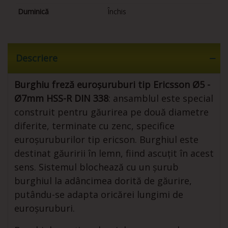
Duminică
Închis
Descriere
Burghiu freză euroșuruburi tip Ericsson Ø5 -
Ø7mm HSS-R DIN 338
: ansamblul este special
construit pentru găurirea pe două diametre
diferite, terminate cu zenc, specifice
euroșuruburilor tip ericson. Burghiul este
destinat găuririi în lemn, fiind ascuțit în acest
sens. Sistemul blochează cu un șurub
burghiul la adâncimea dorită de găurire,
putându-se adapta oricărei lungimi de
euroșuruburi.