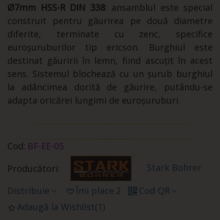
Ø7mm HSS-R DIN 338
: ansamblul este special
construit pentru găurirea pe două diametre
diferite, terminate cu zenc, specifice
euroșuruburilor tip ericson. Burghiul este
destinat găuririi în lemn, fiind ascuțit în acest
sens. Sistemul blochează cu un șurub burghiul
la adâncimea dorită de găurire, putându-se
adapta oricărei lungimi de euroșuruburi.
Cod:
BF-EE-05
Stark Bohrer
Producători:
Distribuie
Îmi place
2
Cod QR
Adaugă la Wishlist
(
1
)