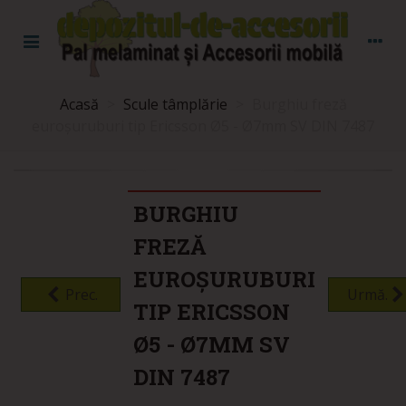
Acasă
>
Scule tâmplărie
>
Burghiu freză
euroșuruburi tip Ericsson Ø5 - Ø7mm SV DIN 7487
BURGHIU
FREZĂ
EUROȘURUBURI
Prec.
Urmă.
TIP ERICSSON
Ø5 - Ø7MM SV
DIN 7487