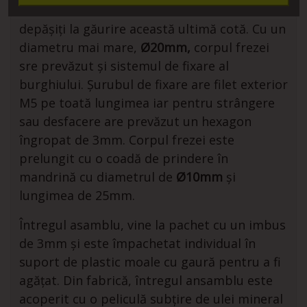
zenc-ului. Recomandarea noastră este să nu
depășiți la găurire această ultimă cotă. Cu un
diametru mai mare,
Ø20mm,
corpul frezei
sre prevăzut și sistemul de fixare al
burghiului. Șurubul de fixare are filet exterior
M5 pe toată lungimea iar pentru strângere
sau desfacere are prevăzut un hexagon
îngropat de 3mm. Corpul frezei este
prelungit cu o coadă de prindere în
mandrină cu diametrul de
Ø10mm
și
lungimea de 25mm.
Întregul asamblu, vine la pachet cu un imbus
de 3mm și este împachetat individual în
suport de plastic moale cu gaură pentru a fi
agățat. Din fabrică, întregul ansamblu este
acoperit cu o peliculă subțire de ulei mineral