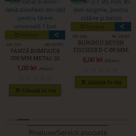
Îmi place
Îmi place
ID#: 3682
Ref: 536564
BURGHIU BETON
ID#: 3734
Ref: LT27505
FISCHER D-C Ø5 MM,
PÂNZĂ BOMFAIER
85 MM LUNGIME,
300 MM METAL ȘI
6,00 lei
(TVA incl.)
PENTRU ZIDĂRIE ȘI
LEMN – LAMĂ
1,00 lei
(TVA incl.)
BETON
BOMFAIER DIN OȚEL
PENTRU TĂIERE
Adaugă în coș
UNIVERSALĂ 1 BUC
Adaugă în coș
Produse/Servicii asociate