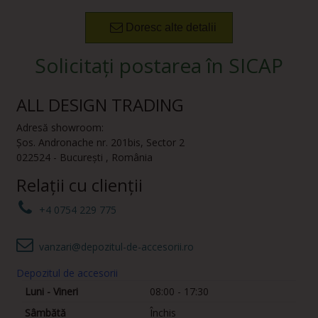
Doresc alte detalii
Solicitați postarea în SICAP
ALL DESIGN TRADING
Adresă showroom:
Șos. Andronache nr. 201bis
,
Sector 2
022524
-
București
,
România
Relații cu clienții
+4 0754 229 775
vanzari@depozitul-de-accesorii.ro
Depozitul de accesorii
Luni - Vineri
08:00 - 17:30
Sâmbătă
Închis