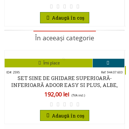
Adaugă în coș
În aceeași categorie
Îmi place
ID#: 2595
Ref: 944.07.603
SET SINE DE GHIDARE SUPERIOARĂ-
I
INFERIOARĂ ADOOR EASY SI PLUS, ALBE,
2000MM
192,00 lei
(TVA incl.)
Adaugă în coș