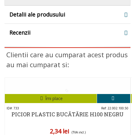
Detalii ale produsului
Recenzii
Clientii care au cumparat acest produs
au mai cumparat si:
Îmi place
ID#: 733
Ref: 22.002.100.50
I
PICIOR PLASTIC BUCĂTĂRIE H100 NEGRU
2,34 lei
(TVA incl.)