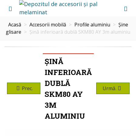
Acasă
>
Accesorii mobilă
>
Profile aluminiu
>
Șine
glisare
>
Șină inferioară dublă SKM80 AY 3m aluminiu
ȘINĂ
INFERIOARĂ
DUBLĂ
Prec.
Urmă.
SKM80 AY
3M
ALUMINIU