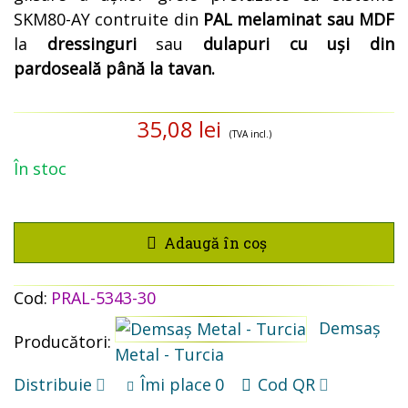
SKM80-AY contruite din
PAL melaminat sau MDF
la
dressinguri
sau
dulapuri cu uși din
pardoseală până la tavan.
35,08 lei
(TVA incl.)
În stoc
Adaugă în coș
Cod:
PRAL-5343-30
Demsaș
Producători:
Metal - Turcia
Distribuie
Îmi place
0
Cod QR