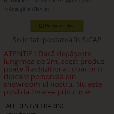
Distribuie
Îmi place
0
Cod QR
Adaugă la Wishlist
Doresc alte detalii
Solicitați postarea în SICAP
ATENTIE : Dacă depășește
lungimea de 2m, acest produs
poate fi achizitionat doar prin
ridicare personala din
showroom-ul nostru. Nu este
posibila livrarea prin curier.
ALL DESIGN TRADING
Adresă showroom: