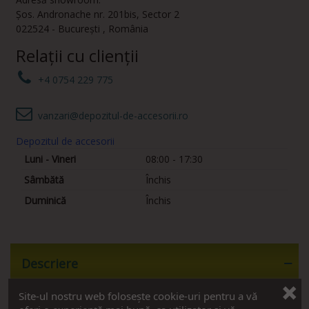
Șos. Andronache nr. 201bis
,
Sector 2
022524
-
București
,
România
Relații cu clienții
+4 0754 229 775
vanzari@depozitul-de-accesorii.ro
Depozitul de accesorii
Luni - Vineri
08:00 - 17:30
Sâmbătă
Închis
Duminică
Închis
Descriere
Site-ul nostru web folosește cookie-uri pentru a vă
Organizator tacâmuri 400x500mm 5