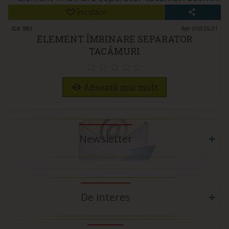
Îmi place
ID#: 883
Ref: EIST-55-01
ELEMENT ÎMBINARE SEPARATOR
TACÂMURI
Afișează mai mult
Newsletter
De interes