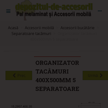
Acasă
>
Accesorii mobilă
>
Accesorii bucătărie
>
Separatoare tacâmuri
>
Organizator tacâmuri
400x500mm 5 separatoare
ORGANIZATOR
TACÂMURI
Prec.
Urmă.
400X500MM 5
SEPARATOARE