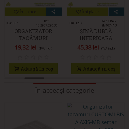
Îmi place
Îmi place
Ref:
Ref: PRAL-
ID#: 857
ID#: 1287
15.2957.290.35
SM1074A-3
ORGANIZATOR
ȘINĂ DUBLĂ
TACÂMURI
INFERIOARĂ
290X500MM 4
SKM250 3M
19,32 lei
45,38 lei
(TVA incl.)
(TVA incl.)
SEPARATOARE
ALUMINIU
Adaugă în coș
Adaugă în coș
În aceeași categorie