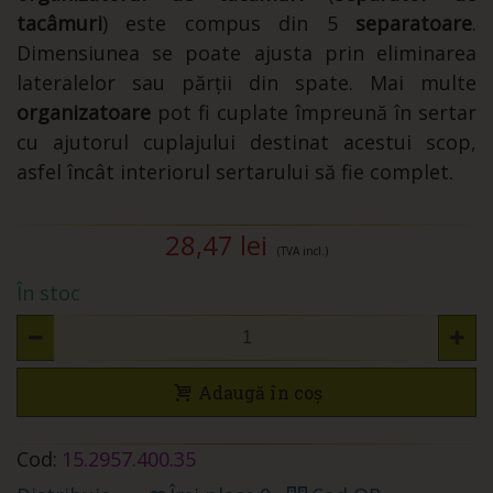
tacâmuri
) este compus din 5
separatoare
.
Dimensiunea se poate ajusta prin eliminarea
lateralelor sau părții din spate. Mai multe
organizatoare
pot fi cuplate împreună în sertar
cu ajutorul cuplajului destinat acestui scop,
asfel încât interiorul sertarului să fie complet.
28,47 lei
(TVA incl.)
În stoc
Adaugă în coș
Cod:
15.2957.400.35